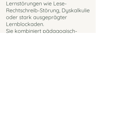
Lernstörungen wie Lese-
Rechtschreib-Störung, Dyskalkulie
oder stark ausgeprägter
Lernblockaden.
Sie kombiniert pädagogisch-
didaktisches und psychologisches
Wissen zu einem integrativen
Förderkonzept.
Charakteristika:
Individuell diagnostisch fundiert:
Erhebung der zugrunde liegenden
Ursachen und Ressourcen
Ganzheitlich: Arbeit an
Wahrnehmung, Aufmerksamkeit,
Motivation, emotionaler
Selbstregulation
Beziehungsorientiert:
Stabilisierung des
Selbstwertgefühls und Stärkung